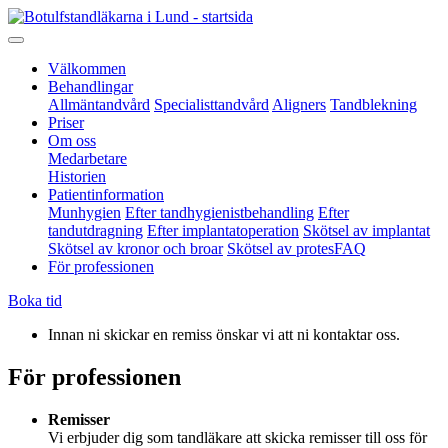
Välkommen
Behandlingar
Allmäntandvård
Specialisttandvård
Aligners
Tandblekning
Priser
Om oss
Medarbetare
Historien
Patientinformation
Munhygien
Efter tandhygienistbehandling
Efter
tandutdragning
Efter implantatoperation
Skötsel av implantat
Skötsel av kronor och broar
Skötsel av protes
FAQ
För professionen
Boka tid
Innan ni skickar en remiss önskar vi att ni kontaktar oss.
För professionen
Remisser
Vi erbjuder dig som tandläkare att skicka remisser till oss för